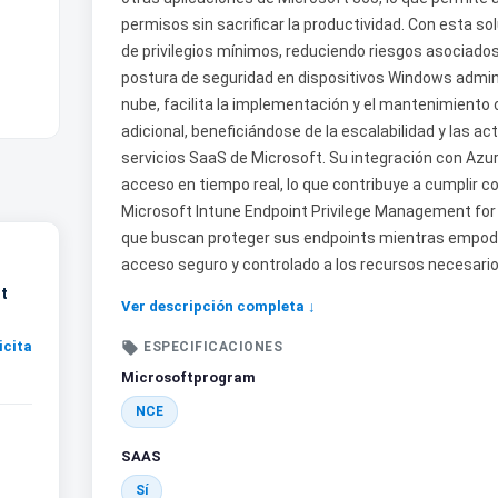
permisos sin sacrificar la productividad. Con esta so
de privilegios mínimos, reduciendo riesgos asociado
postura de seguridad en dispositivos Windows admini
nube, facilita la implementación y el mantenimiento 
adicional, beneficiándose de la escalabilidad y las a
servicios SaaS de Microsoft. Su integración con Azure
acceso en tiempo real, lo que contribuye a cumplir c
Microsoft Intune Endpoint Privilege Management fo
que buscan proteger sus endpoints mientras empode
acceso seguro y controlado a los recursos necesarios
t
Ver descripción completa ↓
icita

ESPECIFICACIONES
Microsoftprogram
NCE
SAAS
Sí