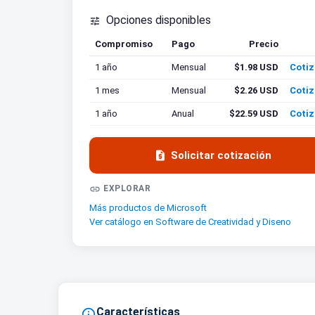
Opciones disponibles

Compromiso
Pago
Precio
Cotiz
1 año
Mensual
$1.98 USD
Cotiz
1 mes
Mensual
$2.26 USD
Cotiz
1 año
Anual
$22.59 USD
Cotiz

Solicitar cotización

EXPLORAR
Más productos de Microsoft
Ver catálogo en Software de Creatividad y Diseno
Características
