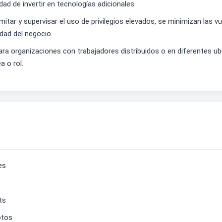
d de invertir en tecnologías adicionales.
mitar y supervisar el uso de privilegios elevados, se minimizan las v
idad del negocio.
al para organizaciones con trabajadores distribuidos o en diferentes u
 o rol.
es
ts
otos