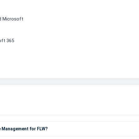
ad Microsoft
oft 365
ge Management for FLW?