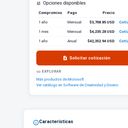
Opciones disponibles

Compromiso
Pago
Precio
Coti
1 año
Mensual
$3,708.85 USD
Coti
1 mes
Mensual
$4,235.28 USD
Coti
1 año
Anual
$42,352.94 USD
Coti

Solicitar cotización

EXPLORAR
Más productos de Microsoft
Ver catálogo en Software de Creatividad y Diseno
Características
