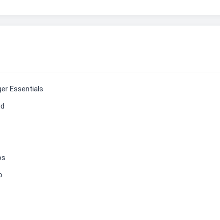
er Essentials
ud
os
o