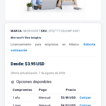
MARCA:
MICROSOFT
SKU:
CFQ7TTC0LHWF-0001
Microsoft Viva Insights
Licenciamiento para empresas en México.
Solicita
cotización
Desde: $3.95 USD
Última actualización:
7 de agosto de 2026
Opciones disponibles

Compromiso
Pago
Precio
Cotizar
1 año
Mensual
$3.95 USD
Cotizar
1 mes
Mensual
$4.52 USD
Cotizar