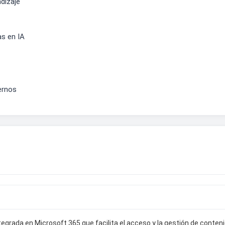
dizaje
s en IA
ernos
egrada en Microsoft 365 que facilita el acceso y la gestión de conteni