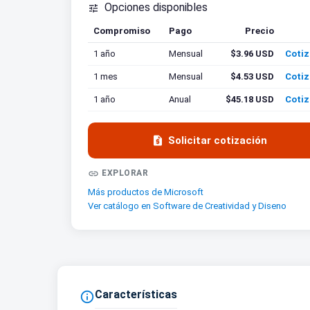
Opciones disponibles

Compromiso
Pago
Precio
Cotiz
1 año
Mensual
$3.96 USD
Cotiz
1 mes
Mensual
$4.53 USD
Cotiz
1 año
Anual
$45.18 USD
Cotiz

Solicitar cotización

EXPLORAR
Más productos de Microsoft
Ver catálogo en Software de Creatividad y Diseno
Características
