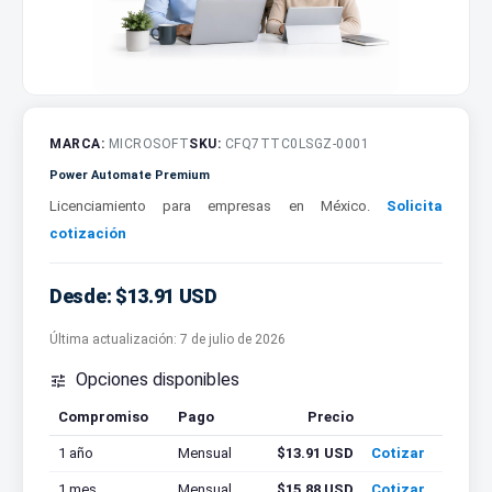
MARCA:
MICROSOFT
SKU:
CFQ7TTC0LSGZ-0001
Power Automate Premium
Licenciamiento para empresas en México.
Solicita
cotización
Desde: $13.91 USD
Última actualización:
7 de julio de 2026
Opciones disponibles

Compromiso
Pago
Precio
Cotizar
1 año
Mensual
$13.91 USD
Cotizar
1 mes
Mensual
$15.88 USD
Cotizar