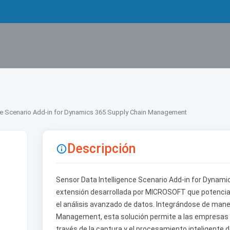
nce Scenario Add-in for Dynamics 365 Supply Chain Management
Descripción

Sensor Data Intelligence Scenario Add-in for Dyna
extensión desarrollada por MICROSOFT que potencia 
el análisis avanzado de datos. Integrándose de man
Management, esta solución permite a las empresas o
través de la captura y el procesamiento inteligente