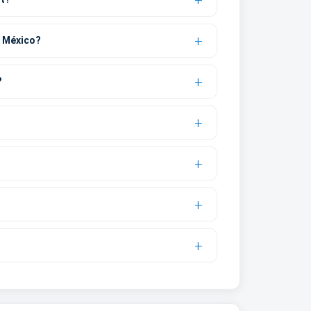
n México?
?