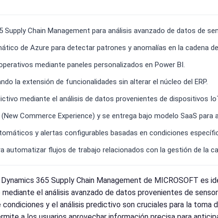
5 Supply Chain Management para análisis avanzado de datos de se
utomático de Azure para detectar patrones y anomalías en la cadena d
 operativos mediante paneles personalizados en Power BI.
o la extensión de funcionalidades sin alterar el núcleo del ERP.
dictivo mediante el análisis de datos provenientes de dispositivos 
 (New Commerce Experience) y se entrega bajo modelo SaaS para ac
utomáticos y alertas configurables basadas en condiciones específi
automatizar flujos de trabajo relacionados con la gestión de la c
for Dynamics 365 Supply Chain Management de MICROSOFT es ide
ro mediante el análisis avanzado de datos provenientes de sensor
 condiciones y el análisis predictivo son cruciales para la toma
ermite a los usuarios aprovechar información precisa para anticip