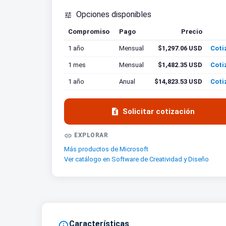
Opciones disponibles

Compromiso
Pago
Precio
Coti
1 año
Mensual
$1,297.06 USD
Coti
1 mes
Mensual
$1,482.35 USD
Coti
1 año
Anual
$14,823.53 USD
Coti

Solicitar cotización

EXPLORAR
Más productos de Microsoft
Ver catálogo en Software de Creatividad y Diseño
Características
