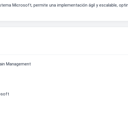
stema Microsoft, permite una implementación ágil y escalable, optim
hain Management
osoft