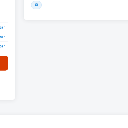
Sí
zar
zar
zar
zar