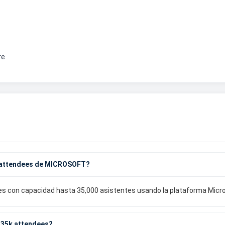
re
k attendees de MICROSOFT?
ales con capacidad hasta 35,000 asistentes usando la plataforma Mic
 35k attendees?