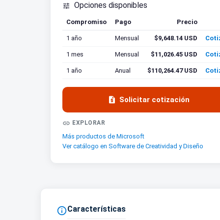
Opciones disponibles

Compromiso
Pago
Precio
Coti
1 año
Mensual
$9,648.14 USD
Coti
1 mes
Mensual
$11,026.45 USD
Coti
1 año
Anual
$110,264.47 USD
Coti

Solicitar cotización

EXPLORAR
Más productos de Microsoft
Ver catálogo en Software de Creatividad y Diseño
Características
