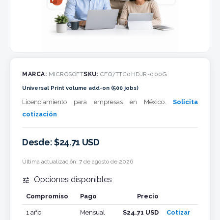
MARCA:
MICROSOFT
SKU:
CFQ7TTC0HDJR-000G
Universal Print volume add-on (500 jobs)
Licenciamiento para empresas en México.
Solicita
cotización
Desde: $24.71 USD
Última actualización:
7 de agosto de 2026
Opciones disponibles

Compromiso
Pago
Precio
Cotizar
1 año
Mensual
$24.71 USD
Cotizar