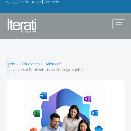
+52 (33) 41 64 00 70
|
Contacto
Togg
navig
Inicio
Soluciones
Microsoft
Universal Print volume add-on (500 jobs)