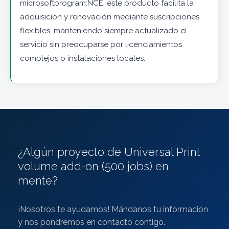
microsoftprogram:NCE, este producto facilita la
adquisición y renovación mediante suscripciones
flexibles, manteniendo siempre actualizado el
servicio sin preocuparse por licenciamientos
complejos o instalaciones locales.
¿Algún proyecto de Universal Print
volume add-on (500 jobs) en
mente?
¡Nosotros te ayudamos! Mándanos tu información
y nos pondremos en contacto contigo.