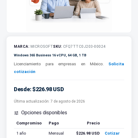
MARCA:
MICROSOFT
SKU:
CFQ7TTC0J203-00024
Windows 365 Business 16 vCPU, 64 GB, 1 TB
Licenciamiento para empresas en México.
Solicita
cotización
Desde: $226.98 USD
Última actualización:
7 de agosto de 2026
Opciones disponibles

Compromiso
Pago
Precio
Cotizar
1 año
Mensual
$226.98 USD
Cotizar