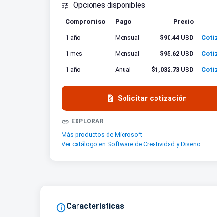
Opciones disponibles

Compromiso
Pago
Precio
Coti
1 año
Mensual
$90.44 USD
Coti
1 mes
Mensual
$95.62 USD
Coti
1 año
Anual
$1,032.73 USD
Coti

Solicitar cotización

EXPLORAR
Más productos de Microsoft
Ver catálogo en Software de Creatividad y Diseno
Características
