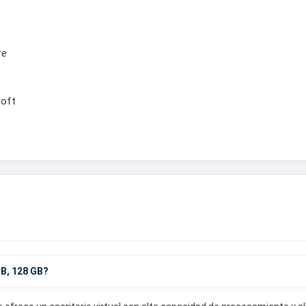
re
soft
B, 128 GB?