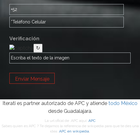
Verificación
↻
Enviar Mensaje
Iterati es partner autorizado de APC y atiende
todo México
desde Guadalajara.
La url ofical de :APC aquí:
APC
Sabes quien es APC ? Te dejamos la referencia de wikipedia para que te des una
idea:
APC en wikipedia.