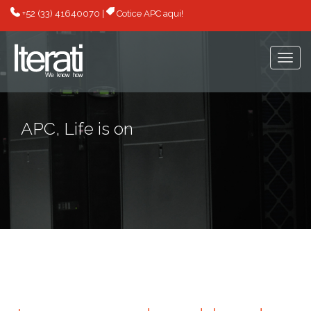
+52 (33) 41640070
|
Cotice APC aqui!
Togg
navi
APC, Life is on