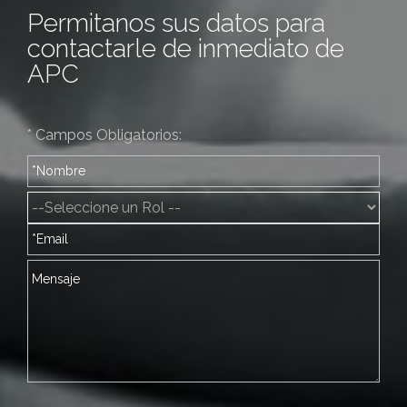
Permitanos sus datos para
contactarle de inmediato de
APC
* Campos Obligatorios: