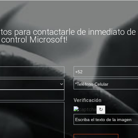
os para contactarle de inmediato de 
 control Microsoft!
Verificación
↻