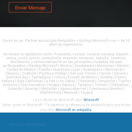
Enviar Mensaje
Itereti es un: Partner autorizado Respaldos o Backup Microsoft con + de 10
años de experiencia.
En iterati te ayudamos como: Proveedor, cotizar, comprar, compra, adquirir,
venta, costo, precio, consultoría, asesoría, servicios, soporte, tenemos
distribución y comercialización en las principales ciudades del país
en:Respaldos o Backup Microsoft Mexico | Guadalajara | Monterrey | Mérida |
Ciudad de Mexico | Puebla | Querétaro | León | Guanajuato | Michoacán |
Tabasco | Coahuila | Pachuca Hidalgo | San Luis Potosí | Cancún | Sonora |
Quintana Roo | Tamaulipas | Toluca | Estado de Mexico | Sinaloa | Puerto
Vallarta | Baja California | La Paz | Los Cabos | Chetumal | Campeche | Tuxtla |
Veracruz | Coatzacoalcos | Ixtapa | Oaxaca | Tampico | Torreón | Chihuahua |
Culiacán | Durango | Mazatlán | Aguascalientes | Cuernavaca Morelos |
Villahermosa | Mexicali | Tijuana
La url oficial de :Microsoft aquí:
Microsoft
Sabes quien es Microsoft ? Te dejamos la referencia de wikipedia para que te des
una idea:
Microsoft en wikipedia.
AVISO DE PRIVACIDAD