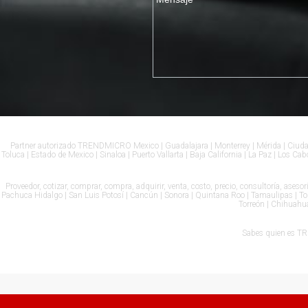
Partner autorizado TRENDMICRO Mexico | Guadalajara | Monterrey | Mérida | Ciudad 
Toluca | Estado de Mexico | Sinaloa | Puerto Vallarta | Baja California | La Paz | Los 
Proveedor, cotizar, comprar, compra, adquirir, venta, costo, precio, consultoría, ase
Pachuca Hidalgo | San Luis Potosí | Cancún | Sonora | Quintana Roo | Tamaulipas | Toluc
Torreón | Chihuahua
Sabes quien es TR