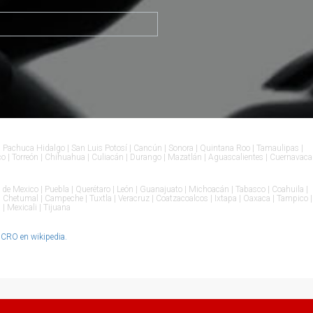
 Pachuca Hidalgo | San Luis Potosí | Cancún | Sonora | Quintana Roo | Tamaulipas |
pico | Torreón | Chihuahua | Culiacán | Durango | Mazatlán | Aguascalientes | Cuernavaca
 de Mexico | Puebla | Querétaro | León | Guanajuato | Michoacán | Tabasco | Coahuila |
 | Chetumal | Campeche | Tuxtla | Veracruz | Coatzacoalcos | Ixtapa | Oaxaca | Tampico |
| Mexicali | Tijuana
RO en wikipedia.