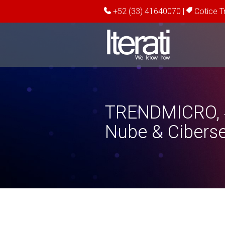
+52 (33) 41640070
|
Cotice T
TRENDMICRO, #
Nube & Cibers