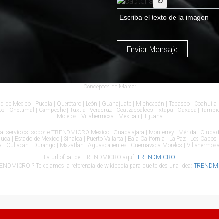
↻
Enviar Mensaje
Conceptos de Marca:
de Mexico | Puebla | Querétaro | León | Guanajuato | Michoacán | Tabasco | Coahuila |
Cabos | Chetumal | Campeche | Tuxtla | Veracruz | Coatzacoalcos | Ixtapa | Oaxaca | Tam
Morelos | Villahermosa | Mexicali | Tijuana
soría, servicios, soporte TRENDMICRO Mexico | Guadalajara | Monterrey | Mérida | Ciudad
a | Estado de Mexico | Sinaloa | Puerto Vallarta | Baja California | La Paz | Los Cabos
 | Culiacán | Durango | Mazatlán | Aguascalientes | Cuernavaca Morelos | Villahermosa 
La url ofical de :TRENDMICRO aquí:
TRENDMICRO
ENDMICRO ? Te dejamos la referencia de wikipedia para que te des una idea:
TRENDMIC