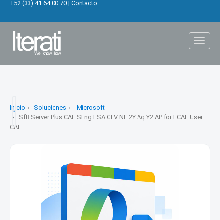
+52 (33) 41 64 00 70
|
Contacto
Toggl
naviga
Inicio
Soluciones
Microsoft
SfB Server Plus CAL SLng LSA OLV NL 2Y Aq Y2 AP for ECAL User
CAL