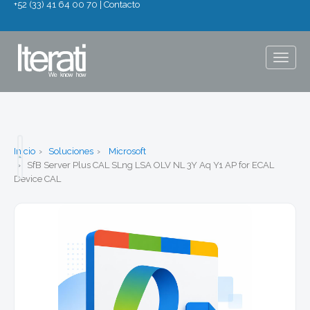
+52 (33) 41 64 00 70
|
Contacto
Togg
navig
Inicio
Soluciones
Microsoft
SfB Server Plus CAL SLng LSA OLV NL 3Y Aq Y1 AP for ECAL
Device CAL