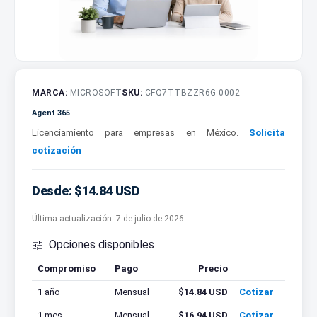
MARCA:
MICROSOFT
SKU:
CFQ7TTBZZR6G-0002
Agent 365
Licenciamiento para empresas en México.
Solicita
cotización
Desde: $14.84 USD
Última actualización:
7 de julio de 2026
Opciones disponibles

Compromiso
Pago
Precio
Cotizar
1 año
Mensual
$14.84 USD
Cotizar
1 mes
Mensual
$16.94 USD
Cotizar