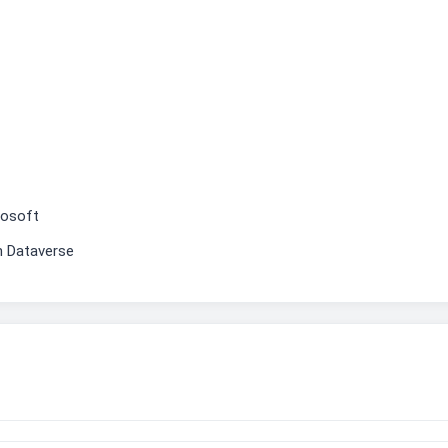
rosoft
n Dataverse