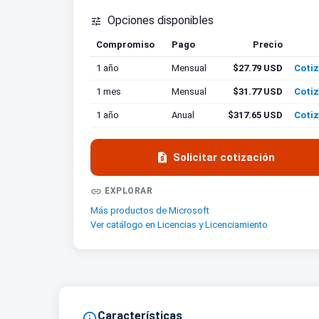
Opciones disponibles

Compromiso
Pago
Precio
Cotiz
1 año
Mensual
$27.79 USD
Cotiz
1 mes
Mensual
$31.77 USD
Cotiz
1 año
Anual
$317.65 USD
Cotiz

Solicitar cotización

EXPLORAR
Más productos de Microsoft
Ver catálogo en Licencias y Licenciamiento
Características
