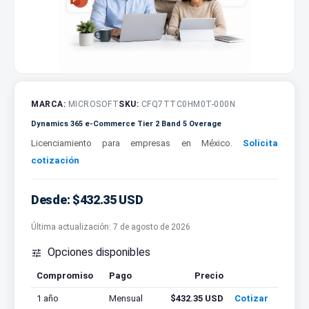
MARCA:
MICROSOFT
SKU:
CFQ7TTC0HM0T-000N
Dynamics 365 e-Commerce Tier 2 Band 5 Overage
Licenciamiento para empresas en México.
Solicita
cotización
Desde: $432.35 USD
Última actualización:
7 de agosto de 2026
Opciones disponibles

Compromiso
Pago
Precio
Cotizar
1 año
Mensual
$432.35 USD
Cotizar