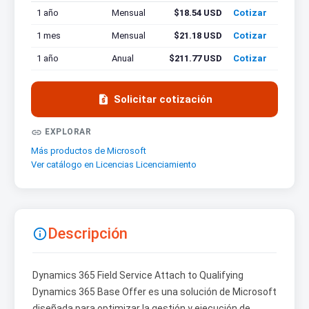
1 año
Mensual
$18.54 USD
Cotizar
1 mes
Mensual
$21.18 USD
Cotizar
1 año
Anual
$211.77 USD
Cotizar

Solicitar cotización

EXPLORAR
Más productos de Microsoft
Ver catálogo en Licencias Licenciamiento
Descripción

Dynamics 365 Field Service Attach to Qualifying
Dynamics 365 Base Offer es una solución de Microsoft
diseñada para optimizar la gestión y ejecución de