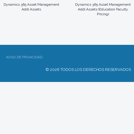
Dynamics 365 Asset Management
Dynamics 365 Asset Management
Addl Assets
Addl Assets (Education Faculty
Pricing)
AVISO DE PRIVACIDAD
© 2026 TODOS LOS DERECHOS RESERVADOS