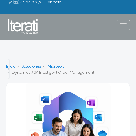
+52 (33) 41 64 00 70
|
Contacto
Togg
navig
Inicio
Soluciones
Microsoft
Dynamics 365 Intelligent Order Management