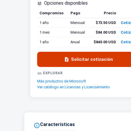
Opciones disponibles

Compromiso
Pago
Precio
Cotiz
1 año
Mensual
$73.50 USD
Cotiz
1 mes
Mensual
$84.00 USD
Cotiz
1 año
Anual
$840.00 USD
Cotiz

Solicitar cotización

EXPLORAR
Más productos de Microsoft
Ver catálogo en Licencias y Licenciamiento
Características
