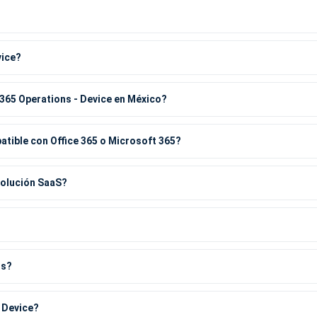
vice?
365 Operations - Device en México?
tible con Office 365 o Microsoft 365?
solución SaaS?
os?
 Device?