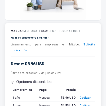
MARCA:
MICROSOFT
SKU:
CFQ7TTC0QB4T-0001
M365 F5 eDiscovery and Audit
Licenciamiento para empresas en México.
Solicita
cotización
Desde: $3.96 USD
Última actualización:
7 de julio de 2026
Opciones disponibles

Compromiso
Pago
Precio
Cotizar
1 año
Mensual
$3.96 USD
Cotizar
1 mes
Mensual
$4.53 USD
Cotizar