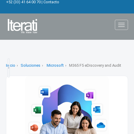
+52 (33) 41 64 00 70
|
Contacto
Toggl
naviga
Inicio
Soluciones
Microsoft
M365 F5 eDiscovery and Audit