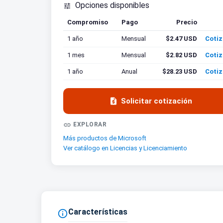
Opciones disponibles

Compromiso
Pago
Precio
Cotiz
1 año
Mensual
$2.47 USD
Cotiz
1 mes
Mensual
$2.82 USD
Cotiz
1 año
Anual
$28.23 USD
Cotiz

Solicitar cotización

EXPLORAR
Más productos de Microsoft
Ver catálogo en Licencias y Licenciamiento
Características
