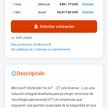
1 mes
Mensual
$451.77 USD
Cotizar
1 año
Anual
$4,517.65 USD
Cotizar

Solicitar cotización

EXPLORAR
Más productos de Microsoft
Ver catálogo en Licencias y Licenciamiento
Descripción

Microsoft Defender for IoT - OT site license - L es una
solución integral diseñada para proteger entornos de
tecnología operacional (OT) en empresas que
requieren una gestión avanzada de la seguridad en sus