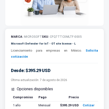
MARCA:
MICROSOFT
SKU:
CFQ7TTC0MLTF-0005
Microsoft Defender for IoT - OT site license - L
Licenciamiento para empresas en México.
Solicita
cotización
Desde: $395.29 USD
Última actualización:
7 de agosto de 2026
Opciones disponibles

Compromiso
Pago
Precio
Cotizar
1 año
Mensual
$395.29 USD
Cotizar