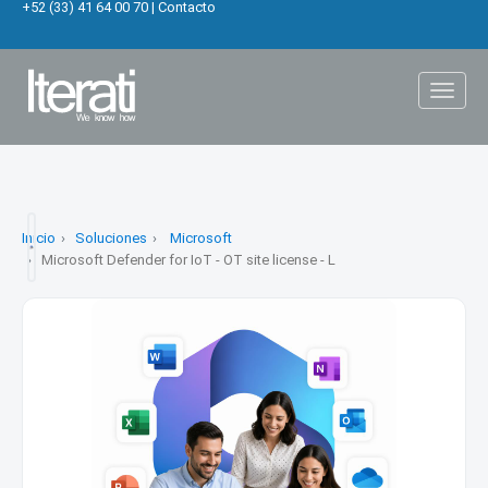
+52 (33) 41 64 00 70
|
Contacto
Toggl
naviga
Inicio
Soluciones
Microsoft
Microsoft Defender for IoT - OT site license - L