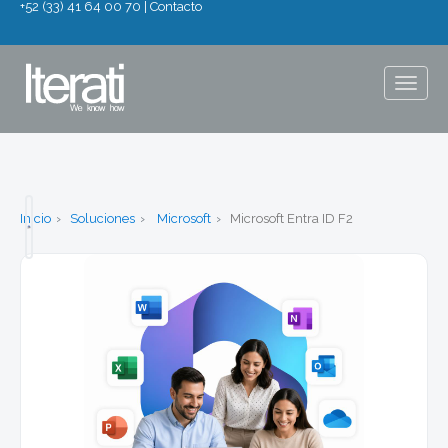
+52 (33) 41 64 00 70
|
Contacto
Togg
navig
Inicio
Soluciones
Microsoft
Microsoft Entra ID F2