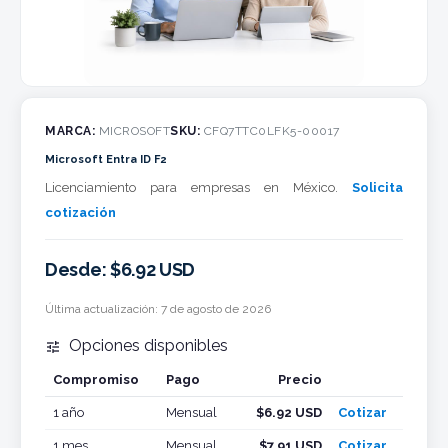
MARCA:
MICROSOFT
SKU:
CFQ7TTC0LFK5-00017
Microsoft Entra ID F2
Licenciamiento para empresas en México.
Solicita
cotización
Desde: $6.92 USD
Última actualización:
7 de agosto de 2026
Opciones disponibles

Compromiso
Pago
Precio
Cotizar
1 año
Mensual
$6.92 USD
Cotizar
1 mes
Mensual
$7.91 USD
Cotizar