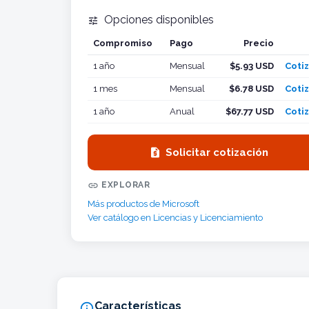
Opciones disponibles

Compromiso
Pago
Precio
Cotiz
1 año
Mensual
$5.93 USD
Cotiz
1 mes
Mensual
$6.78 USD
Cotiz
1 año
Anual
$67.77 USD
Cotiz

Solicitar cotización

EXPLORAR
Más productos de Microsoft
Ver catálogo en Licencias y Licenciamiento
Características
