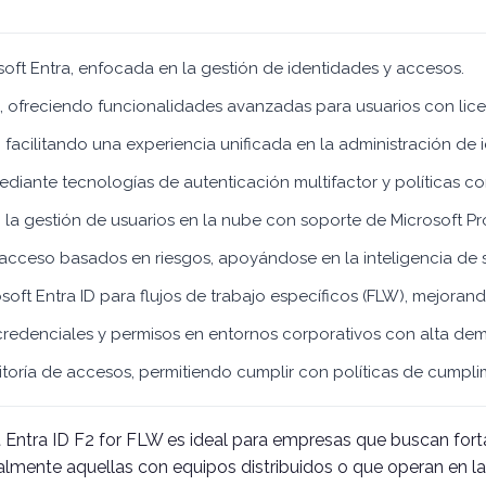
soft Entra, enfocada en la gestión de identidades y accesos.
2, ofreciendo funcionalidades avanzadas para usuarios con lice
facilitando una experiencia unificada en la administración de 
diante tecnologías de autenticación multifactor y políticas co
la gestión de usuarios en la nube con soporte de Microsoft P
 acceso basados en riesgos, apoyándose en la inteligencia de 
ft Entra ID para flujos de trabajo específicos (FLW), mejorando
 credenciales y permisos en entornos corporativos con alta de
oría de accesos, permitiendo cumplir con políticas de cumpli
t Entra ID F2 for FLW es ideal para empresas que buscan forta
almente aquellas con equipos distribuidos o que operan en l