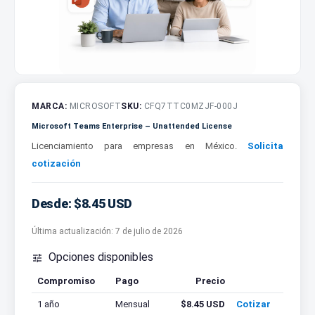
MARCA:
MICROSOFT
SKU:
CFQ7TTC0MZJF-000J
Microsoft Teams Enterprise – Unattended License
Licenciamiento para empresas en México.
Solicita
cotización
Desde: $8.45 USD
Última actualización:
7 de julio de 2026
Opciones disponibles

Compromiso
Pago
Precio
Cotizar
1 año
Mensual
$8.45 USD
Cotizar