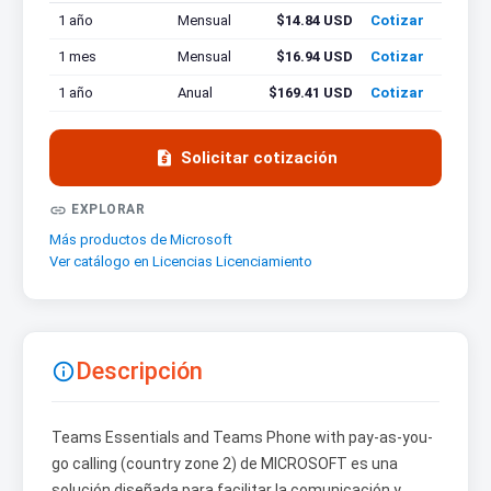
1 año
Mensual
$14.84 USD
Cotizar
1 mes
Mensual
$16.94 USD
Cotizar
1 año
Anual
$169.41 USD
Cotizar

Solicitar cotización

EXPLORAR
Más productos de Microsoft
Ver catálogo en Licencias Licenciamiento
Descripción

Teams Essentials and Teams Phone with pay-as-you-
go calling (country zone 2) de MICROSOFT es una
solución diseñada para facilitar la comunicación y