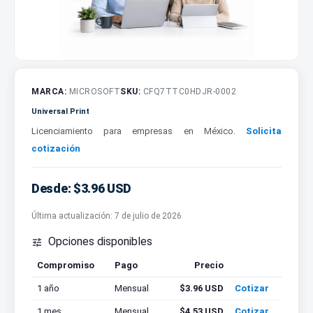
MARCA:
MICROSOFT
SKU:
CFQ7TTC0HDJR-0002
Universal Print
Licenciamiento para empresas en México.
Solicita
cotización
Desde: $3.96 USD
Última actualización:
7 de julio de 2026
Opciones disponibles

Compromiso
Pago
Precio
Cotizar
1 año
Mensual
$3.96 USD
Cotizar
1 mes
Mensual
$4.53 USD
Cotizar