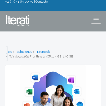
+52 (33) 41 64 00 70
|
Contacto
Togg
navig
Inicio
Soluciones
Microsoft
Windows 365 Frontline 2 vCPU, 4 GB, 256 GB