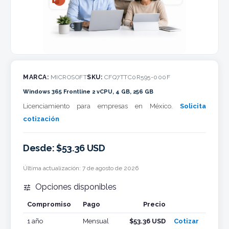
MARCA:
MICROSOFT
SKU:
CFQ7TTC0R595-000F
Windows 365 Frontline 2 vCPU, 4 GB, 256 GB
Licenciamiento para empresas en México.
Solicita
cotización
Desde: $53.36 USD
Última actualización:
7 de agosto de 2026
Opciones disponibles

Compromiso
Pago
Precio
Cotizar
1 año
Mensual
$53.36 USD
Cotizar