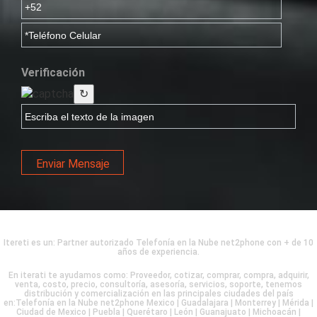
Verificación
↻
Enviar Mensaje
Itereti es un: Partner autorizado Telefonía en la Nube net2phone con + de 10
años de experiencia.
En iterati te ayudamos como: Proveedor, cotizar, comprar, compra, adquirir,
venta, costo, precio, consultoría, asesoría, servicios, soporte, tenemos
distribución y comercialización en las principales ciudades del país
en:Telefonía en la Nube net2phone Mexico | Guadalajara | Monterrey | Mérida |
Ciudad de Mexico | Puebla | Querétaro | León | Guanajuato | Michoacán |