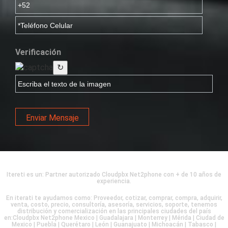
Verificación
↻
Enviar Mensaje
Itereti es un: Partner autorizado Cloudpbx Net2phone con + de 10 años de
experiencia.
En iterati te ayudamos como: Proveedor, cotizar, comprar, compra, adquirir,
venta, costo, precio, consultoría, asesoría, servicios, soporte, tenemos
distribución y comercialización en las principales ciudades del país
en:Cloudpbx Net2phone Mexico | Guadalajara | Monterrey | Mérida | Ciudad de
Mexico | Puebla | Querétaro | León | Guanajuato | Michoacán | Tabasco |