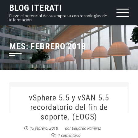
Saltar
BLOG ITERATI
al
Eleve el potencial de su empresa con tecnologías de
información
contenido
MES:
FEBRERO 2018
vSphere 5.5 y vSAN 5.5
recordatorio del fin de
soporte. (EOGS)
15 febrero, 2018
por
Eduardo Ramírez
1 comentario