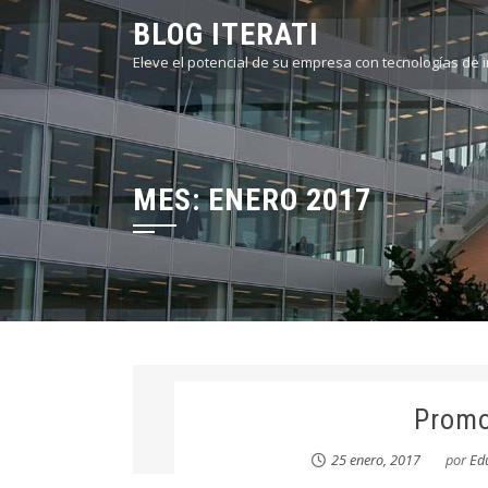
Saltar
BLOG ITERATI
al
Eleve el potencial de su empresa con tecnologías de 
contenido
MES:
ENERO 2017
Promo
25 enero, 2017
por
Ed