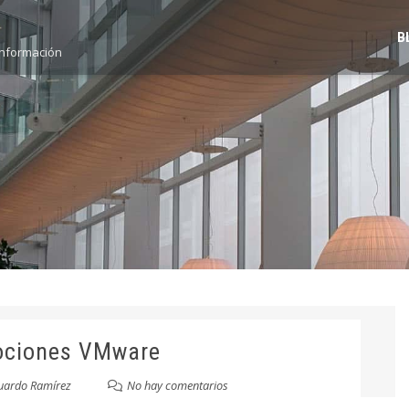
B
información
ciones VMware
uardo Ramírez
No hay comentarios