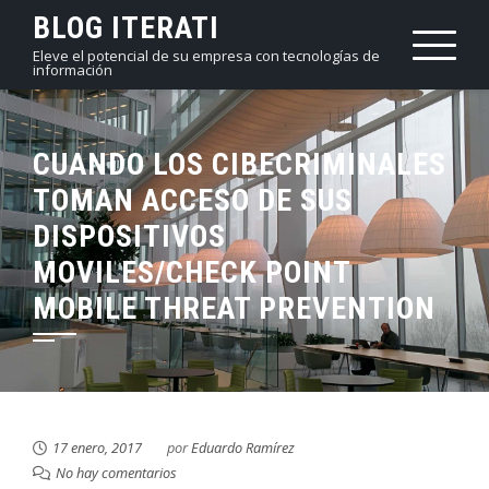
Saltar
BLOG ITERATI
al
Eleve el potencial de su empresa con tecnologías de
información
contenido
CUANDO LOS CIBECRIMINALES
TOMAN ACCESO DE SUS
DISPOSITIVOS
MOVILES/CHECK POINT
MOBILE THREAT PREVENTION
17 enero, 2017
por
Eduardo Ramírez
No hay comentarios