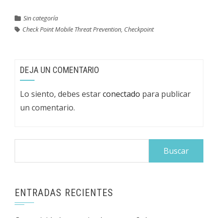
comenzar a evaluar la
Sin categoría
migración de sus
ambientes a la versión
Check Point Mobile Threat Prevention
,
Checkpoint
de sistema operativo
Check…
DEJA UN COMENTARIO
Lo siento, debes estar
conectado
para publicar
un comentario.
Buscar:
ENTRADAS RECIENTES