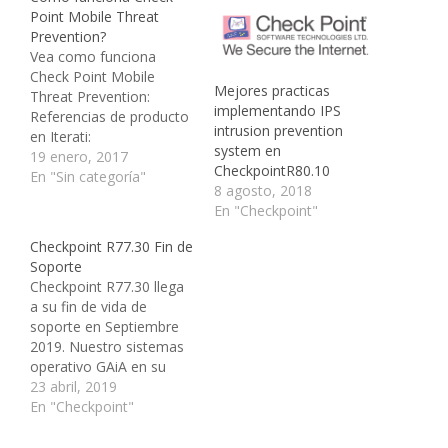
Point Mobile Threat
Prevention?
Vea como funciona
Check Point Mobile
Mejores practicas
Threat Prevention:
implementando IPS
Referencias de producto
intrusion prevention
en Iterati:
system en
https://www.iterati.com.mx/marca-
19 enero, 2017
CheckpointR80.10
o-vendor-checkpoint
En "Sin categoría"
8 agosto, 2018
En "Checkpoint"
Checkpoint R77.30 Fin de
Soporte
Checkpoint R77.30 llega
a su fin de vida de
soporte en Septiembre
2019. Nuestro sistemas
operativo GAiA en su
versión R77.X entra en
23 abril, 2019
fin de soporte; por lo
En "Checkpoint"
que pedimos de la
manera más atenta