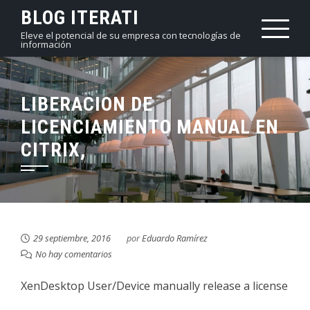
Saltar
BLOG ITERATI
al
Eleve el potencial de su empresa con tecnologías de
información
contenido
LIBERACION DE
LICENCIAMIENTO MANUAL EN
CITRIX,
29 septiembre, 2016
por
Eduardo Ramírez
No hay comentarios
XenDesktop User/Device manually release a license