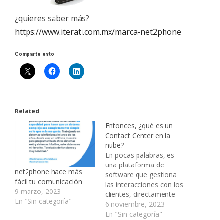
¿quieres saber más?
https://www.iterati.com.mx/marca-net2phone
Comparte esto:
Related
Entonces, ¿qué es un
Contact Center en la
nube?
En pocas palabras, es
una plataforma de
net2phone hace más
software que gestiona
fácil tu comunicación
las interacciones con los
9 marzo, 2023
clientes, directamente
En "Sin categoría"
desde la nube o Internet.
6 noviembre, 2023
Las soluciones de centro
En "Sin categoría"