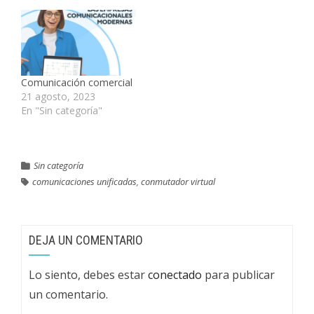
de contacto en la nube
permiten que los
agentes y clientes se
conecten a través de
múltiples canales de
comunicación, como
Comunicación comercial
llamadas telefónicas,
21 agosto, 2023
correo electrónico,…
En "Sin categoría"
Sin categoría
comunicaciones unificadas
,
conmutador virtual
DEJA UN COMENTARIO
Lo siento, debes estar
conectado
para publicar
un comentario.