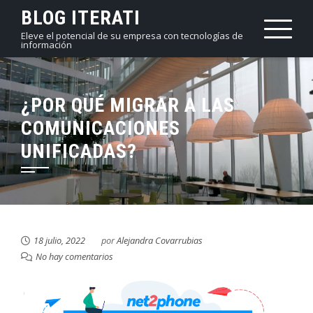
Saltar
BLOG ITERATI
al
Eleve el potencial de su empresa con tecnologías de
información
contenido
¿POR QUÉ MIGRAR A LAS
COMUNICACIONES
UNIFICADAS?
18 julio, 2022
por
Alejandra Covarrubias
No hay comentarios