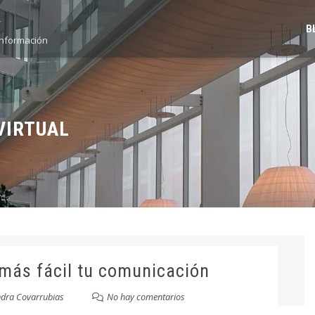
B
información
VIRTUAL
más fácil tu comunicación
ndra Covarrubias
No hay comentarios