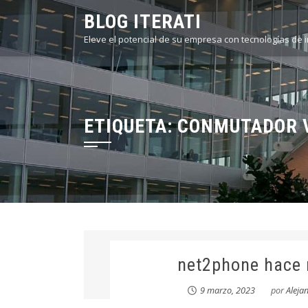
Saltar
BLOG ITERATI
al
Eleve el potencial de su empresa con tecnologías de 
contenido
ETIQUETA:
CONMUTADOR 
net2phone hace 
9 marzo, 2023
por
Aleja